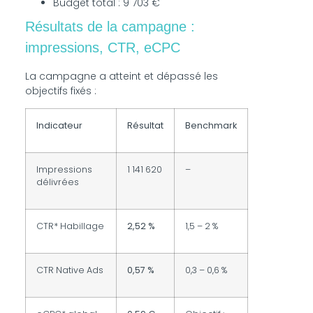
Budget total : 9 703 €
Résultats de la campagne :
impressions, CTR, eCPC
La campagne a atteint et dépassé les
objectifs fixés :
Indicateur
Résultat
Benchmark
Impressions
1 141 620
–
délivrées
CTR* Habillage
2,52 %
1,5 – 2 %
CTR Native Ads
0,57 %
0,3 – 0,6 %